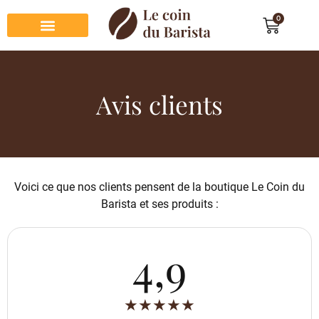
0
Préparation du café
Dégustation du café
Entretien et rangement
Décoration et cadeau café
Avis clients
Voici ce que nos clients pensent de la boutique Le Coin du
Barista et ses produits :
4,9
★
★
★
★
★