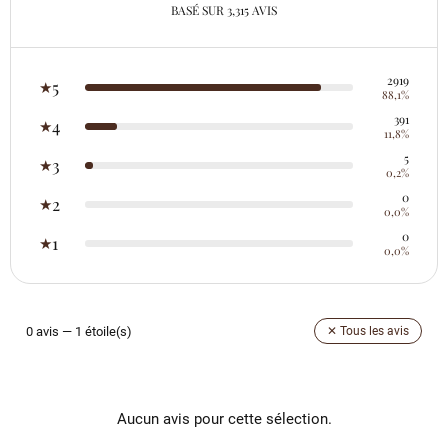
BASÉ SUR 3,315 AVIS
2919
5
★
88,1%
391
4
★
11,8%
5
3
★
0,2%
0
2
★
0,0%
0
1
★
0,0%
0 avis — 1 étoile(s)
✕ Tous les avis
Aucun avis pour cette sélection.