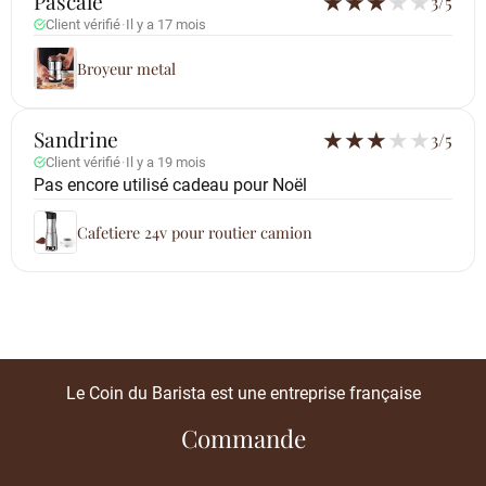
Pascale
★
★
★
★
★
3/5
Client vérifié
·
Il y a 17 mois
Broyeur metal
Sandrine
★
★
★
★
★
3/5
Client vérifié
·
Il y a 19 mois
Pas encore utilisé cadeau pour Noël
Cafetiere 24v pour routier camion
Le Coin du Barista est une entreprise française
Commande