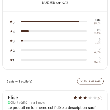
BASÉ SUR 3,315 AVIS
2919
5
★
88,1%
391
4
★
11,8%
5
3
★
0,2%
0
2
★
0,0%
0
1
★
0,0%
5 avis — 3 étoile(s)
✕ Tous les avis
Elise
★
★
★
★
★
3/5
Client vérifié
·
Il y a 8 mois
Le produit en lui meme est fidèle a description sauf