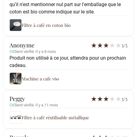
qu'il n'est mentionner nul part sur l'emballage que le
coton est bio comme indique sur le site.
Filtre à café en coton bio
Anonyme
★
★
★
★
★
3/5
Client vérifié
·
Il y a 8 mois
Produit non utilisé à ce jour, attendra pour un prochain
cadeau.
Machine a cafe v60
Peggy
★
★
★
★
★
3/5
Client vérifié
·
Il y a 11 mois
Filtre à café réutilisable métallique