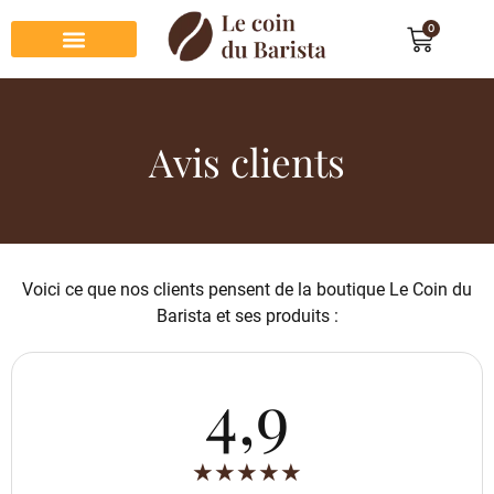
0
Préparation du café
Dégustation du café
Entretien et rangement
Décoration et cadeau café
Avis clients
Voici ce que nos clients pensent de la boutique Le Coin du
Barista et ses produits :
4,9
★
★
★
★
★