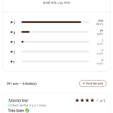
BASÉ SUR 3,315 AVIS
2919
5
★
88,1%
391
4
★
11,8%
5
3
★
0,2%
0
2
★
0,0%
0
1
★
0,0%
391 avis — 4 étoile(s)
✕ Tous les avis
Anonyme
★
★
★
★
★
4/5
Client vérifié
·
Il y a 1 mois
Très bien