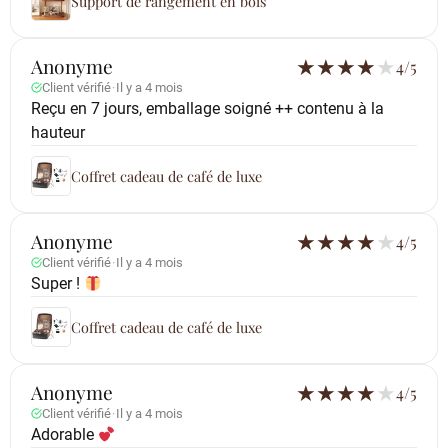
Support de rangement en bois
Anonyme
★
★
★
★
★
4/5
Client vérifié
·
Il y a 4 mois
Reçu en 7 jours, emballage soigné ++ contenu à la
hauteur
Coffret cadeau de café de luxe
Anonyme
★
★
★
★
★
4/5
Client vérifié
·
Il y a 4 mois
Super !
Coffret cadeau de café de luxe
Anonyme
★
★
★
★
★
4/5
Client vérifié
·
Il y a 4 mois
Adorable