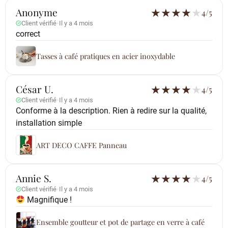
Anonyme
★
★
★
★
★
4/5
Client vérifié
·
Il y a 4 mois
correct
Tasses à café pratiques en acier inoxydable
César U.
★
★
★
★
★
4/5
Client vérifié
·
Il y a 4 mois
Conforme à la description. Rien à redire sur la qualité,
installation simple
ART DECO CAFFE Panneau
Annie S.
★
★
★
★
★
4/5
Client vérifié
·
Il y a 4 mois
Magnifique !
Ensemble goutteur et pot de partage en verre à café