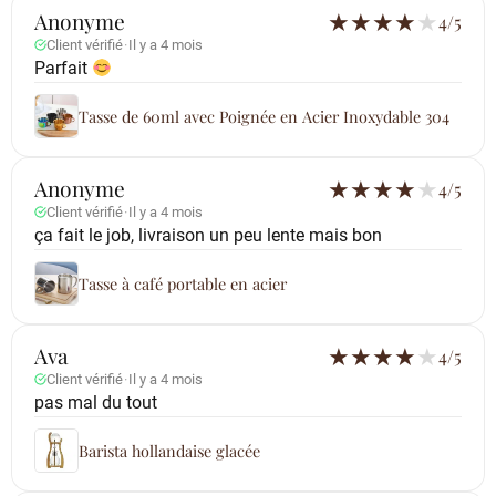
Anonyme
★
★
★
★
★
4/5
Client vérifié
·
Il y a 4 mois
Parfait
Tasse de 60ml avec Poignée en Acier Inoxydable 304
Anonyme
★
★
★
★
★
4/5
Client vérifié
·
Il y a 4 mois
ça fait le job, livraison un peu lente mais bon
Tasse à café portable en acier
Ava
★
★
★
★
★
4/5
Client vérifié
·
Il y a 4 mois
pas mal du tout
Barista hollandaise glacée