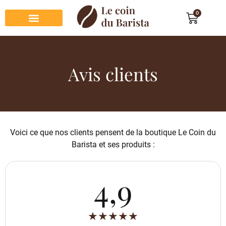
0
Préparation du café
Dégustation du café
Entretien et rangement
Décoration et cadeau café
Avis clients
Voici ce que nos clients pensent de la boutique Le Coin du
Barista et ses produits :
4,9
★
★
★
★
★