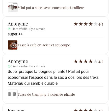
Mini pot à sucre avec couvercle et cuillère
Anonyme
★
★
★
★
★
4/5
Client vérifié
·
Il y a 4 mois
super ++
Tasse à café en acier et soucoupe
Anonyme
★
★
★
★
★
4/5
Client vérifié
·
Il y a 4 mois
Super pratique la poignée pliante ! Parfait pour
économiser l'espace dans le sac à dos lors des treks.
Matériau qui semble durable
Tasse de Camping à poignée pliante
Josyane
★
★
★
★
★
4/5