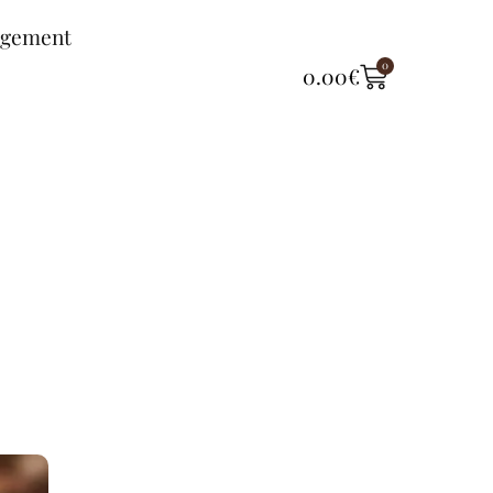
ngement
0
0.00
€