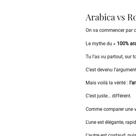
Arabica vs R
On va commencer par c
Le mythe du «
100% ara
Tu l’as vu partout, sur
C’est devenu l’argument
Mais voilà la vérité :
l’a
C’est juste… différent.
Comme comparer une voi
L’une est élégante, rapi
L’autre est costaud, pui