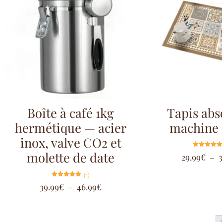
Boîte à café 1kg
Tapis abs
hermétique — acier
machine 
inox, valve CO2 et
molette de date
Note
29.99
€
–
5.00
sur 5
(1)
Note
39.99
€
–
46.99
€
5.00
sur 5