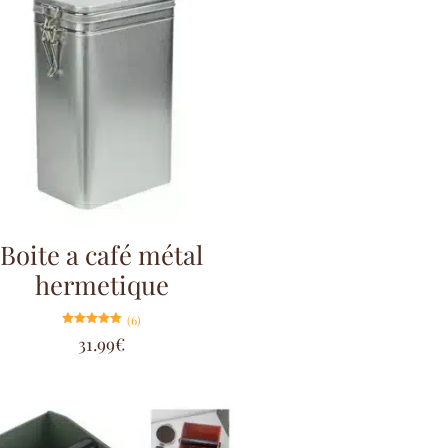
Boite a café métal
hermetique
(6)
Note
31.99
€
5.00
sur 5