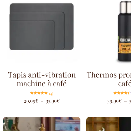
Tapis anti-vibration
Thermos prof
machine à café
caf
(4)
Note
Note
29.99
€
–
35.99
€
39.99
€
–
5.00
4.33
sur 5
sur 5