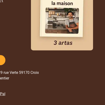
ct
329 rue Verte 59170 Croix
entier
yPal