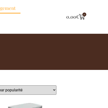
ngement
0
0.00
€