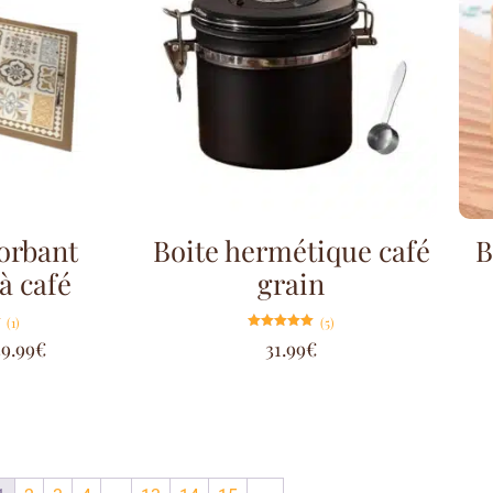
orbant
Boite hermétique café
B
à café
grain
(1)
(5)
Note
39.99
€
31.99
€
5.00
sur 5