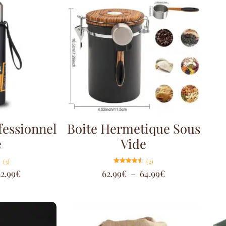
essionnel
Boite Hermetique Sous
é
Vide
(3)
(2)
Note
52.99
€
62.99
€
–
64.99
€
4.50
sur 5