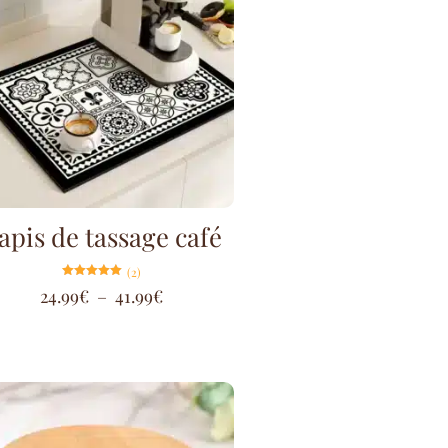
apis de tassage café
(2)
Note
24.99
€
–
41.99
€
5.00
sur 5