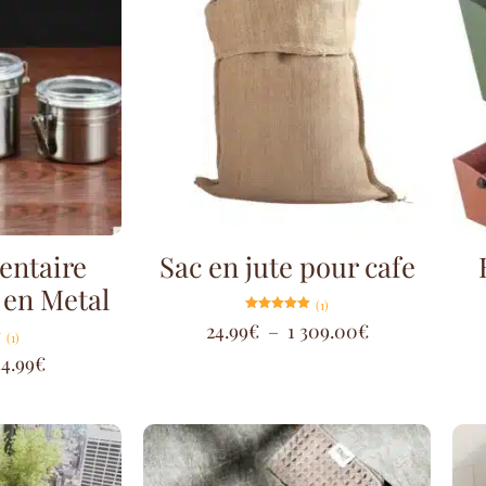
entaire
Sac en jute pour cafe
en Metal
(1)
Note
24.99
€
–
1 309.00
€
5.00
(1)
sur 5
34.99
€