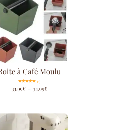
Boite à Café Moulu
(1)
Note
33.99
€
–
34.99
€
5.00
sur 5