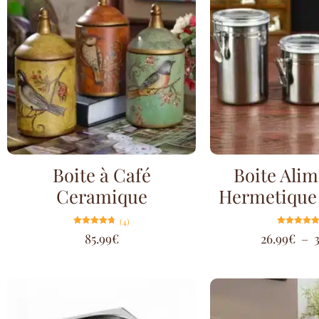
Boite à Café
Boite Alim
Ceramique
Hermetique 
(4)
Note
Note
85.99
€
26.99
€
–
4.75
5.00
sur 5
sur 5