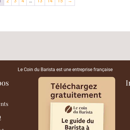
1
2
3
4
…
13
14
15
→
Le Coin du Barista est une entreprise française
pos
I
ents
Q