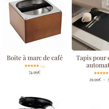
Boite à marc de café
Tapis pour 
automat
(13)
Note
74.99
€
4.92
sur 5
Note
29.99
€
–
4.80
sur 5