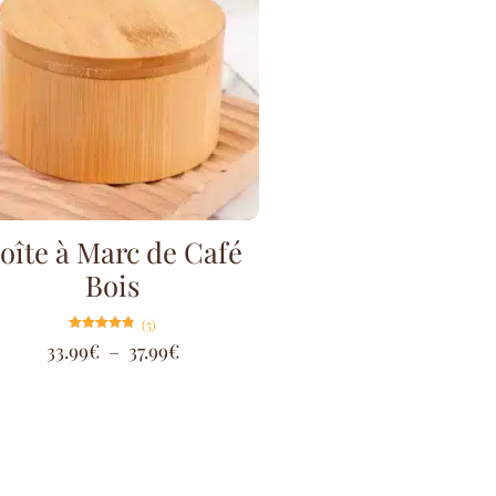
oîte à Marc de Café
Bois
(5)
Note
33.99
€
–
37.99
€
4.80
sur 5