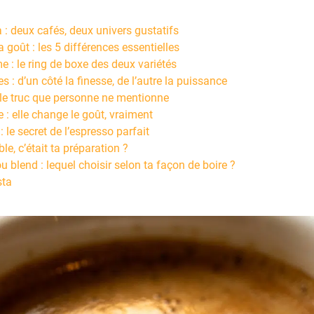
 : deux cafés, deux univers gustatifs
 goût : les 5 différences essentielles
e : le ring de boxe des deux variétés
s : d’un côté la finesse, de l’autre la puissance
 : le truc que personne ne mentionne
e : elle change le goût, vraiment
: le secret de l’espresso parfait
ble, c’était ta préparation ?
u blend : lequel choisir selon ta façon de boire ?
sta