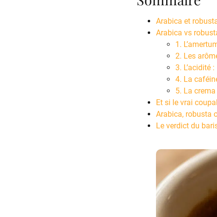
Arabica et robusta
Arabica vs robusta
1. L’amertum
2. Les arôme
3. L’acidité
4. La caféin
5. La crema 
Et si le vrai coupa
Arabica, robusta o
Le verdict du bari