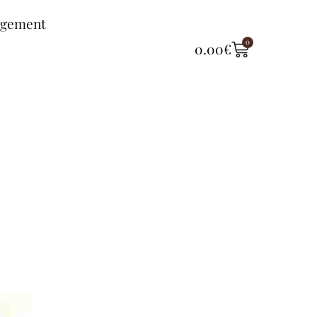
ngement
0
0.00
€