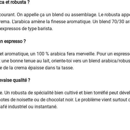
ca et robusta ?
 courant. On appelle ça un blend ou assemblage. Le robusta appo
e crema. L’arabica amène la finesse aromatique. Un blend 70/30 a
 expressos de type barista.
un espresso ?
t aromatique, un 100 % arabica fera merveille. Pour un espresso
une bonne tenue au lait, oriente-toi vers un blend arabica/robus
e de la crema épaisse dans ta tasse.
uvaise qualité ?
e. Un robusta de spécialité bien cultivé et bien torréfié peut dév
notes de noisette ou de chocolat noir. Le problème vient surtout
afé industriel ou instantané.