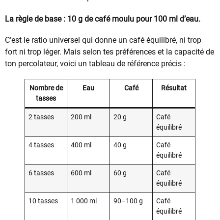
La règle de base : 10 g de café moulu pour 100 ml d’eau.
C’est le ratio universel qui donne un café équilibré, ni trop
fort ni trop léger. Mais selon tes préférences et la capacité de
ton percolateur, voici un tableau de référence précis :
Nombre de
Eau
Café
Résultat
tasses
2 tasses
200 ml
20 g
Café
équilibré
4 tasses
400 ml
40 g
Café
équilibré
6 tasses
600 ml
60 g
Café
équilibré
10 tasses
1 000 ml
90–100 g
Café
équilibré