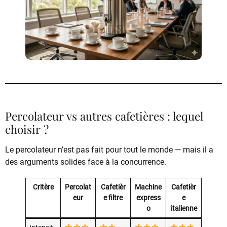
Percolateur vs autres cafetières : lequel
choisir ?
Le percolateur n’est pas fait pour tout le monde — mais il a
des arguments solides face à la concurrence.
Critère
Percolat
Cafetièr
Machine
Cafetièr
eur
e filtre
express
e
o
italienne