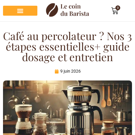
0
Préparation du café
Dégustation du café
Entretien et rangement
Décoration et cadeau café
Café au percolateur ? Nos 3
étapes essentielles+ guide
dosage et entretien
9 juin 2026