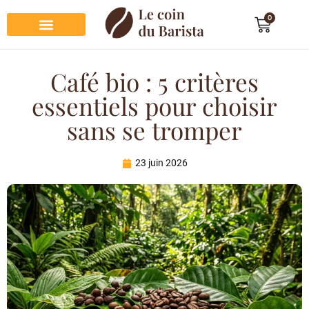
0
Préparation du café
Dégustation du café
Entretien et rangement
Décoration et cadeau café
Café bio : 5 critères
essentiels pour choisir
sans se tromper
23 juin 2026