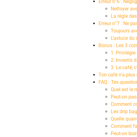
Erreur n°6 : Négli
Nettoyer av
La règle de
Erreur n°7 : Ne pa
Toujours avo
L’astuce du 
Bonus : Les 3 c
1. Privilégie
2. Investis 
3. Le café, c
Ton café n’a plus 
FAQ : Tes questio
Quel est le 
Peut-on pas
Comment con
Les drip bag
Quelle quan
Comment fai
Peut-on boir