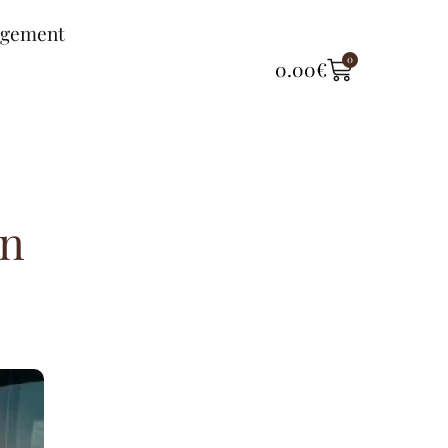
ngement
0
0.00
€
en