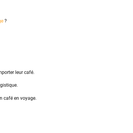
ge
?
porter leur café.
gistique.
on café en voyage.