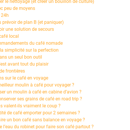
ger le nettoyage (et créer un bouillon de culture)
ec peu de moyens
s 24h
s prévoir de plan B (et paniquer)
ir une solution de secours
café local
ommandements du café nomade
 la simplicité sur la perfection
dans un seul bon outil
’est avant tout du plaisir
de frontières
ns sur le café en voyage
meilleur moulin à café pour voyager ?
ser un moulin à café en cabine d’avion ?
server ses grains de café en road trip ?
s valent-ils vraiment le coup ?
tité de café emporter pour 2 semaines ?
re un bon café sans balance en voyage ?
e l’eau du robinet pour faire son café partout ?