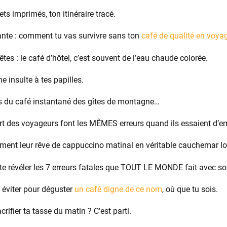
lets imprimés, ton itinéraire tracé.
ante : comment tu vas survivre sans ton
café de qualité en voya
es : le café d’hôtel, c’est souvent de l’eau chaude colorée.
e insulte à tes papilles.
 du café instantané des gîtes de montagne…
t des voyageurs font les MÊMES erreurs quand ils essaient d’em
rment leur rêve de cappuccino matinal en véritable cauchemar lo
is te révéler les 7 erreurs fatales que TOUT LE MONDE fait avec s
 éviter pour déguster
un café digne de ce nom
, où que tu sois.
crifier ta tasse du matin ? C’est parti.