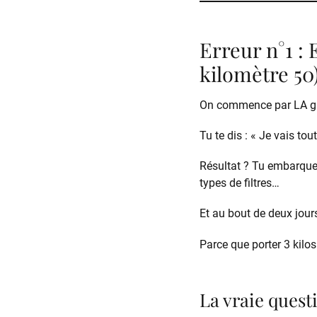
Erreur n°1 :
kilomètre 50
On commence par LA gr
Tu te dis : « Je vais to
Résultat ? Tu embarques
types de filtres…
Et au bout de deux jou
Parce que porter 3 kilo
La vraie quest