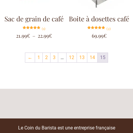
Sac de grain de café
Boite à dosettes café
(1)
(2)
Note
Note
21.99
€
–
22.99
€
69.99
€
5.00
5.00
sur 5
sur 5
←
1
2
3
…
12
13
14
15
Le Coin du Barista est une entreprise française