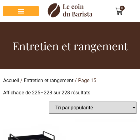
0
Préparation du café
Dégustation du café
Entretien et rangement
Décoration et cadeau café
Entretien et rangement
Accueil
/
Entretien et rangement
/ Page 15
Affichage de 225–228 sur 228 résultats