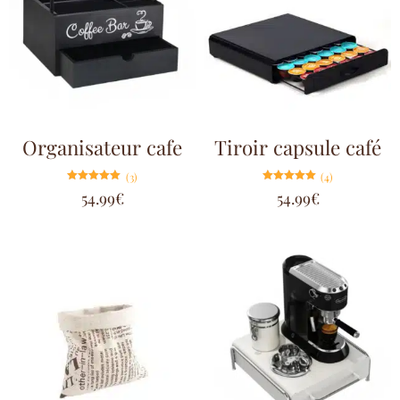
Organisateur cafe
Tiroir capsule café
(3)
(4)
Note
Note
54.99
€
54.99
€
5.00
5.00
sur 5
sur 5