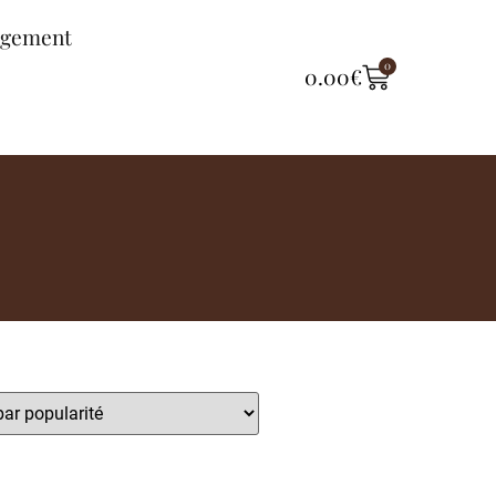
ngement
0
0.00
€