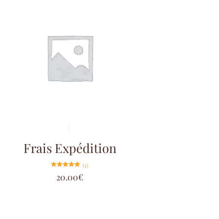
Frais Expédition
(1)
Note
20.00
€
5.00
sur 5