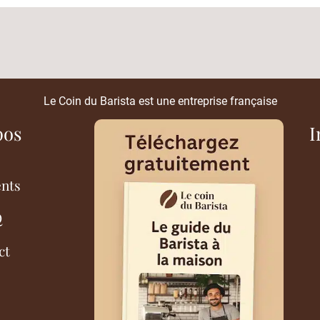
Le Coin du Barista est une entreprise française
pos
I
ents
Q
ct