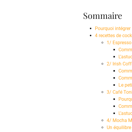
Sommaire
Pourquoi intégrer 
4 recettes de cock
1/ Espresso 
Commen
L’astu
2/ Irish Coff
Commen
Commen
Le peti
3/ Café Toni
Pourqu
Commen
L’astu
4/ Mocha Ma
Un équilibre