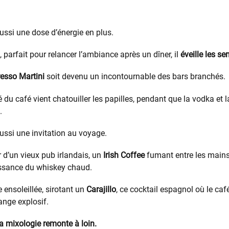
aussi une dose d’énergie en plus.
, parfait pour relancer l’ambiance après un dîner, il
éveille les se
esso Martini
soit devenu un incontournable des bars branchés.
té du café vient chatouiller les papilles, pendant que la vodka et 
.
aussi une invitation au voyage.
 d’un vieux pub irlandais, un
Irish Coffee
fumant entre les mains
issance du whiskey chaud.
 ensoleillée, sirotant un
Carajillo
, ce cocktail espagnol où le caf
nge explosif.
 la mixologie remonte à loin.