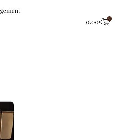
ngement
0
0.00
€