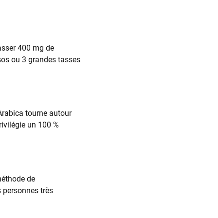
asser 400 mg de
ssos ou 3 grandes tasses
Arabica tourne autour
rivilégie un 100 %
 méthode de
s personnes très