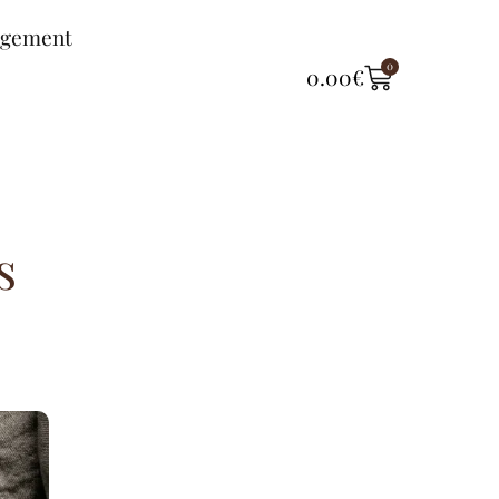
ngement
0
0.00
€
s