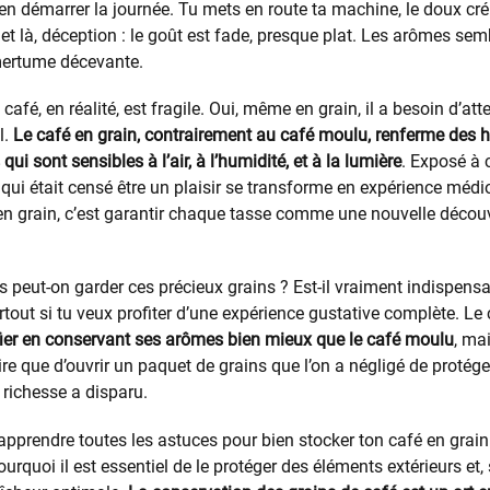
ien démarrer la journée. Tu mets en route ta machine, le doux cr
 et là, déception : le goût est fade, presque plat. Les arômes sem
mertume décevante.
café, en réalité, est fragile. Oui, même en grain, il a besoin d’att
l.
Le café en grain, contrairement au café moulu, renferme des h
 sont sensibles à l’air, à l’humidité, et à la lumière
. Exposé à c
 qui était censé être un plaisir se transforme en expérience médi
en grain, c’est garantir chaque tasse comme une nouvelle déco
 peut-on garder ces précieux grains ? Est-il vraiment indispens
rtout si tu veux profiter d’une expérience gustative complète. Le 
fier en conservant ses arômes bien mieux que le café moulu
, ma
 pire que d’ouvrir un paquet de grains que l’on a négligé de protég
 richesse a disparu.
 apprendre toutes les astuces pour bien stocker ton café en grain
rquoi il est essentiel de le protéger des éléments extérieurs et,