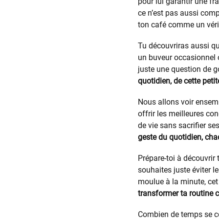
pour lui garantir une fr
ce n’est pas aussi compl
ton café comme un vérit
Tu découvriras aussi que
un buveur occasionnel o
juste une question de go
quotidien, de cette peti
Nous allons voir ensemb
offrir les meilleures c
de vie sans sacrifier se
geste du quotidien, cha
Prépare-toi à découvrir 
souhaites juste éviter 
moulue à la minute, cet a
transformer ta routine ca
Combien de temps se c