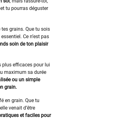
n soi
, mais rassure-toi,
 et tu pourras déguster
 tes grains. Que tu sois
essentiel. Ce n’est pas
nds soin de ton plaisir
 plus efficaces pour lui
er au maximum sa durée
alisée ou un simple
n grain.
fé en grain. Que tu
lle venait d’être
pratiques et faciles pour