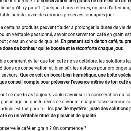
aîcheur optimale.
La conservation des grains de café est un art e
iqué qu’il n’y paraît. Quelques bons réflexes, un peu d’attention,
able barista, avec des arômes préservés jour après jour.
 certains produits peuvent t’aider à prolonger la durée de vie de
u un véritable passionné, savoir conserver ton café en grain est 
ût ; c’est un choix de qualité.
En prenant soin de ton café, tu pre
te dose de bonheur qui te booste et te réconforte chaque jour.
le comment éviter que ton café ne se détériore, les solutions les
onditions de conservation et, bien sûr, les astuces pour prolong
s saveurs.
Que ce soit un bocal bien hermétique, une boîte spéci
que conseil compte pour préserver l’essence même de ton café e
tout ce que tu as toujours voulu savoir sur la conservation du ca
le gaspillage ou que tu rêves de savourer chaque tasse comme si e
rticle est fait pour toi.
Ici, pas de mystère : juste des solutions 
fé en un véritable rituel de plaisir et de qualité
.
onserve le café en grain ? On commence ?