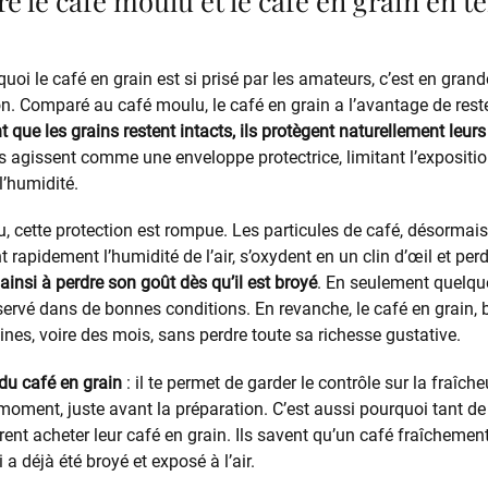
re le café moulu et le café en grain en 
oi le café en grain est si prisé par les amateurs, c’est en grand
n. Comparé au café moulu, le café en grain a l’avantage de reste
nt que les grains restent intacts, ils protègent naturellement leurs
ns agissent comme une enveloppe protectrice, limitant l’exposit
l’humidité.
, cette protection est rompue. Les particules de café, désormai
 rapidement l’humidité de l’air, s’oxydent en un clin d’œil et per
nsi à perdre son goût dès qu’il est broyé
. En seulement quelque
servé dans de bonnes conditions. En revanche, le café en grain, b
nes, voire des mois, sans perdre toute sa richesse gustative.
 du café en grain
: il te permet de garder le contrôle sur la fraîch
oment, juste avant la préparation. C’est aussi pourquoi tant de
rent acheter leur café en grain. Ils savent qu’un café fraîchemen
a déjà été broyé et exposé à l’air.