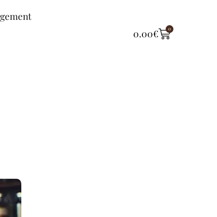
ngement
0
0.00
€