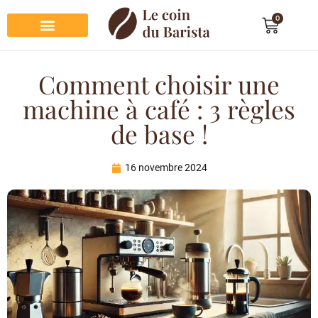
0
Préparation du café
Dégustation du café
Entretien et rangement
Décoration et cadeau café
Comment choisir une
machine à café : 3 règles
de base !
16 novembre 2024