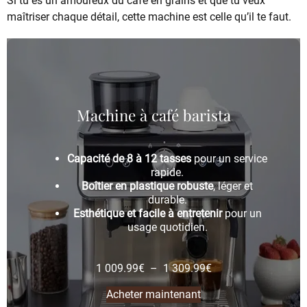
Si tu es un amoureux du café en grains et que tu veux
maîtriser chaque détail, cette machine est celle qu’il te faut.
Machine à café barista
Capacité de 8 à 12 tasses
pour un service
rapide.
Boîtier en plastique robuste
, léger et
durable.
Esthétique et facile à entretenir
pour un
usage quotidien.
1 009.99
€
–
1 309.99
€
Acheter maintenant