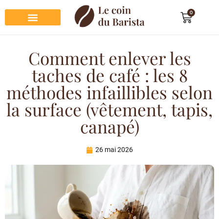
0
Préparation du café
Dégustation du café
Entretien et rangement
Décoration et cadeau café
Comment enlever les
taches de café : les 8
méthodes infaillibles selon
la surface (vêtement, tapis,
canapé)
26 mai 2026