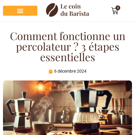
0
Préparation du café
Dégustation du café
Entretien et rangement
Décoration et cadeau café
Comment fonctionne un
percolateur ? 3 étapes
essentielles
6 décembre 2024