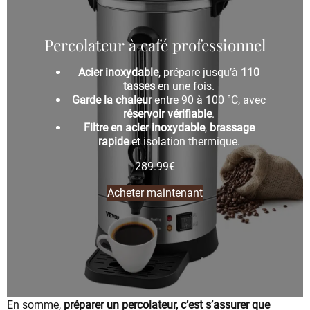
Percolateur à café professionnel
Acier inoxydable
, prépare jusqu’à
110
tasses
en une fois.
Garde la chaleur
entre 90 à 100 °C, avec
réservoir vérifiable
.
Filtre en acier inoxydable
,
brassage
rapide
et isolation thermique.
289.99
€
Acheter maintenant
En somme,
préparer un percolateur, c’est s’assurer que