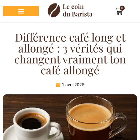
0
Préparation du café
Dégustation du café
Entretien et rangement
Décoration et cadeau café
Différence café long et
allongé : 3 vérités qui
changent vraiment ton
café allongé
1 avril 2025