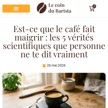
0
Préparation du café
Dégustation du café
Entretien et rangement
Décoration et cadeau café
Est-ce que le café fait
maigrir : les 5 vérités
scientifiques que personne
ne te dit vraiment
26 mai 2026