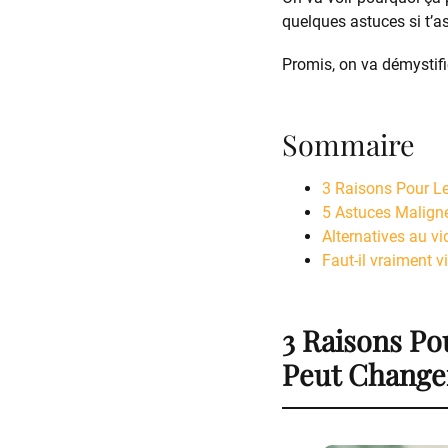
quelques astuces si t’a
Promis, on va démystifi
Sommaire
3 Raisons Pour L
5 Astuces Maligne
Alternatives au v
Faut-il vraiment v
3 Raisons Po
Peut Change