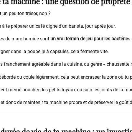
e ta machine : une question de propreté 
 un peu ton trésor, non ?
 à te préparer un café digne d’un barista, jour après jour.
nes de marc humide sont
un vrai terrain de jeu pour les bactérie
s.
agner dans la poubelle à capsules, cela fermente vite.
s franchement agréable dans la cuisine, du genre « chaussette m
c déborde ou coule légèrement, cela peut encrasser la zone où tu 
 peut même boucher des petits tuyaux ou salir les joints de la ma
et donc de maintenir ta machine propre et de préserver le goût d
a durée de vie de ta machine : un invest