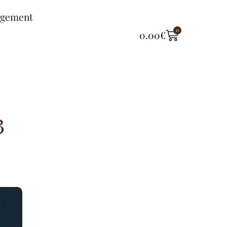
ngement
0
0.00
€
3