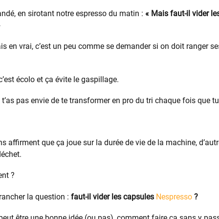
ndé, en sirotant notre espresso du matin :
« Mais faut-il vider 
»
 mais en vrai, c’est un peu comme se demander si on doit ranger s
c’est écolo et ça évite le gaspillage.
t’as pas envie de te transformer en pro du tri chaque fois que t
ns affirment que ça joue sur la durée de vie de la machine, d’autr
déchet.
ent ?
trancher la question :
faut-il vider les capsules
Nespresso
?
peut être une bonne idée (ou pas), comment faire ça sans y pass