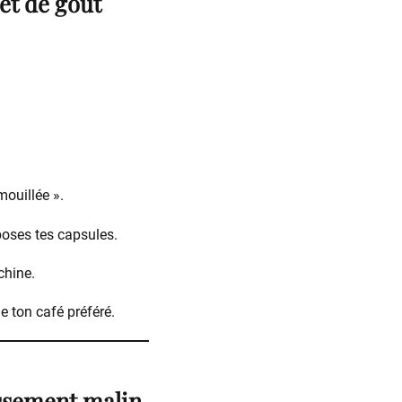
et de goût
ouillée ».
poses tes capsules.
chine.
e ton café préféré.
issement malin