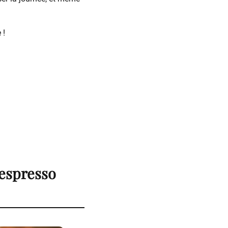
 !
Nespresso