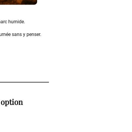
marc humide.
ournée sans y penser.
e option