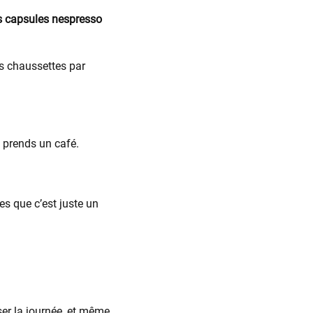
les capsules nespresso
es chaussettes par
u prends un café.
es que c’est juste un
er la journée, et même