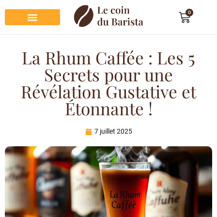
0
Préparation du café
Dégustation du café
Entretien et rangement
Décoration et cadeau café
La Rhum Caffée : Les 5
Secrets pour une
Révélation Gustative et
Étonnante !
7 juillet 2025