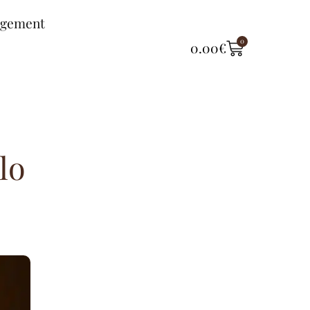
ngement
0
0.00
€
lo