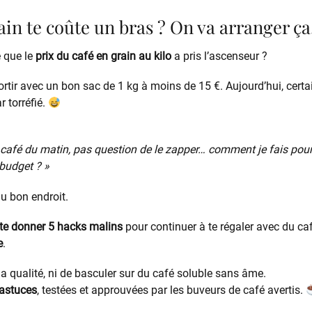
ain te coûte un bras ? On va arranger ça
é que le
prix du café en grain au kilo
a pris l’ascenseur ?
sortir avec un bon sac de 1 kg à moins de 15 €. Aujourd’hui, cer
r torréfié.
café du matin, pas question de le zapper… comment je fais pour
 budget ? »
au bon endroit.
 te donner 5 hacks malins
pour continuer à te régaler avec du ca
e
.
la qualité, ni de basculer sur du café soluble sans âme.
 astuces
, testées et approuvées par les buveurs de café avertis.