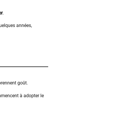
er
.
quelques années,
 prennent goût.
mmencent à adopter le