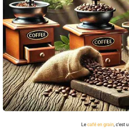
Le
café en grain
, c’est