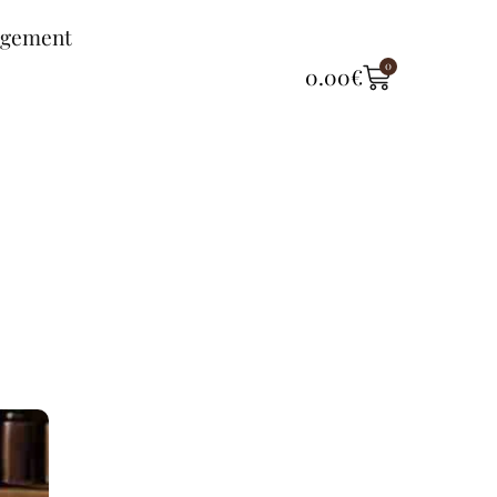
ngement
0
0.00
€