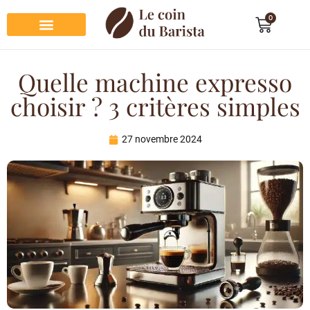
0
Préparation du café
Dégustation du café
Entretien et rangement
Décoration et cadeau café
Quelle machine expresso
choisir ? 3 critères simples
27 novembre 2024