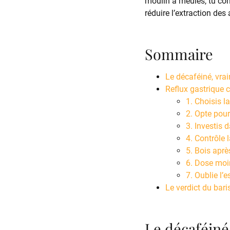
moulin à meules, tu con
réduire l’extraction des 
Sommaire
Le décaféiné, vrai
Reflux gastrique c
1. Choisis l
2. Opte pour
3. Investis 
4. Contrôle 
5. Bois aprè
6. Dose moi
7. Oublie l’
Le verdict du bari
Le décaféiné