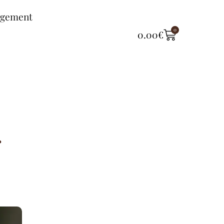
ngement
0
0.00
€
r