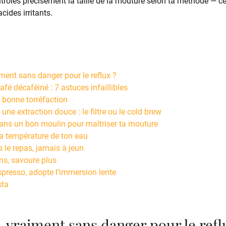
trôles précisément la taille de la mouture selon ta méthode — ce
acides irritants.
ment sans danger pour le reflux ?
afé décaféiné : 7 astuces infaillibles
a bonne torréfaction
 une extraction douce : le filtre ou le cold brew
dans un bon moulin pour maîtriser ta mouture
la température de ton eau
s le repas, jamais à jeun
ns, savoure plus
espresso, adopte l’immersion lente
sta
, vraiment sans danger pour le refl