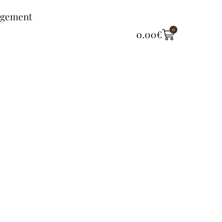
ngement
0
0.00
€