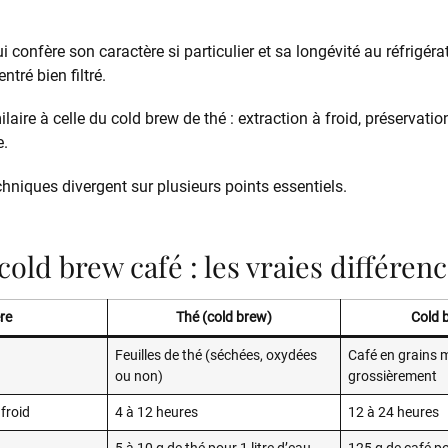
lui confère son caractère si particulier et sa longévité au réfrigér
tré bien filtré.
laire à celle du cold brew de thé : extraction à froid, préservati
e.
hniques divergent sur plusieurs points essentiels.
cold brew café : les vraies différen
re
Thé (cold brew)
Cold 
Feuilles de thé (séchées, oxydées
Café en grains 
ou non)
grossièrement
froid
4 à 12 heures
12 à 24 heures