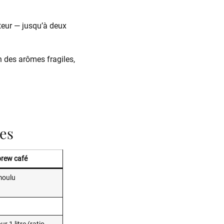
ateur — jusqu’à deux
on des arômes fragiles,
ces
brew café
moulu