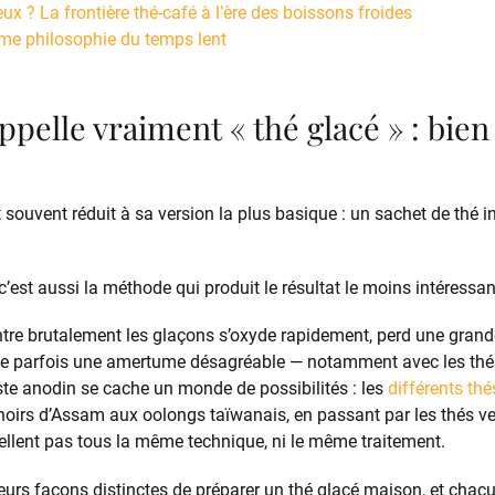
x ? La frontière thé-café à l’ère des boissons froides
me philosophie du temps lent
ppelle vraiment « thé glacé » : bie
 souvent réduit à sa version la plus basique : un sachet de thé i
c’est aussi la méthode qui produit le résultat le moins intéressa
tre brutalement les glaçons s’oxyde rapidement, perd une grande
e parfois une amertume désagréable — notamment avec les thés
este anodin se cache un monde de possibilités : les
différents thé
noirs d’Assam aux oolongs taïwanais, en passant par les thés ver
ellent pas tous la même technique, ni le même traitement.
usieurs façons distinctes de préparer un thé glacé maison, et chac