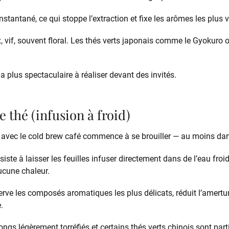
nstantané, ce qui stoppe l’extraction et fixe les arômes les plus v
, vif, souvent floral. Les thés verts japonais comme le Gyokuro 
a plus spectaculaire à réaliser devant des invités.
e thé (infusion à froid)
ère avec le cold brew café commence à se brouiller — au moins dan
iste à laisser les feuilles infuser directement dans de l’eau froid
aucune chaleur.
éserve les composés aromatiques les plus délicats, réduit l’amert
.
ongs légèrement torréfiés et certains thés verts chinois sont par