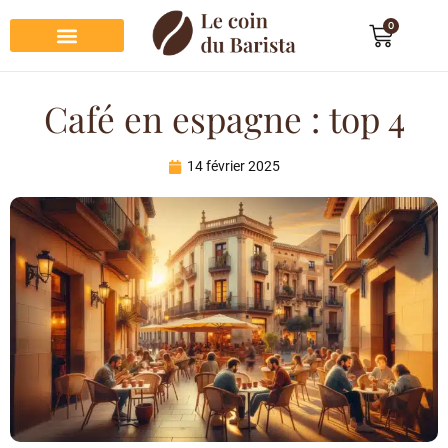
0
Préparation du café
Dégustation du café
Entretien et rangement
Décoration et cadeau café
Café en espagne : top 4
14 février 2025