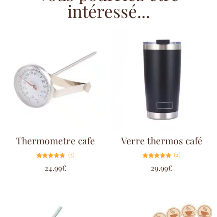
intéressé...
Thermometre cafe
Verre thermos café
(5)
(2)
Note
Note
24.99
€
29.99
€
4.80
5.00
sur 5
sur 5