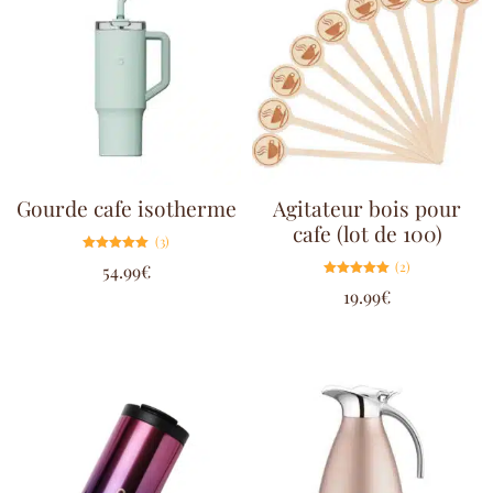
Gourde cafe isotherme
Agitateur bois pour
cafe (lot de 100)
(3)
Note
(2)
54.99
€
5.00
sur 5
Note
19.99
€
5.00
sur 5