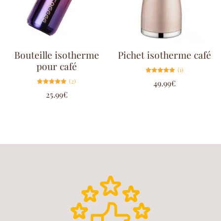
Bouteille isotherme
Pichet isotherme café
pour café
(1)
Note
(2)
49.99
€
5.00
sur 5
Note
25.99
€
5.00
sur 5