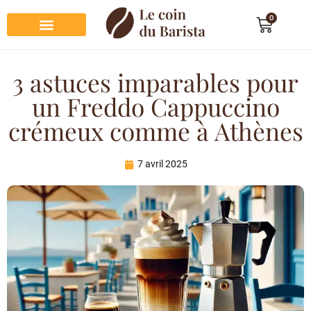
0
Préparation du café
Dégustation du café
Entretien et rangement
Décoration et cadeau café
3 astuces imparables pour
un Freddo Cappuccino
crémeux comme à Athènes
7 avril 2025