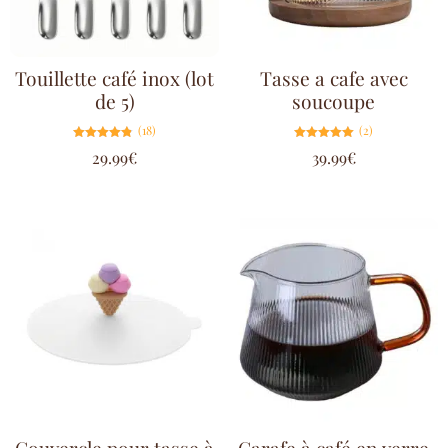
Touillette café inox (lot
Tasse a cafe avec
de 5)
soucoupe
(18)
(2)
Note
Note
29.99
€
39.99
€
4.78
5.00
sur 5
sur 5
Couvercle pour tasse à
Carafe à café en verre