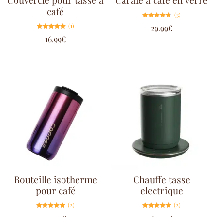
café
(3)
Note
(1)
29.99
€
4.67
sur 5
Note
16.99
€
5.00
sur 5
Bouteille isotherme
Chauffe tasse
pour café
electrique
(2)
(2)
Note
Note