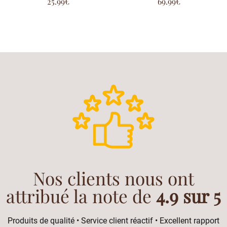
25.99
€
69.99
€
5.00
5.00
sur 5
sur 5
Nos clients nous ont
attribué la note de
4.9 sur 5
Produits de qualité • Service client réactif • Excellent rapport