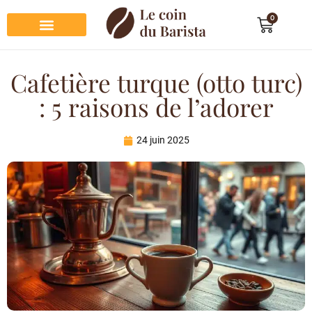
0
Préparation du café
Dégustation du café
Entretien et rangement
Décoration et cadeau café
Cafetière turque (otto turc)
: 5 raisons de l’adorer
24 juin 2025