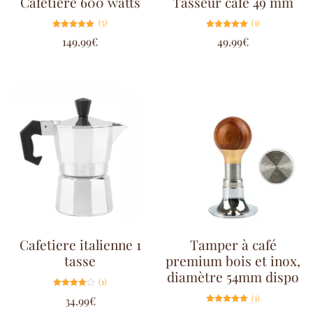
Cafetiere 600 watts
Tasseur cafe 49 mm
(5)
(1)
Note
Note
149.99
€
49.99
€
5.00
5.00
sur 5
sur 5
Cafetiere italienne 1
Tamper à café
tasse
premium bois et inox,
diamètre 54mm dispo
(1)
Note
(1)
34.99
€
4.00
sur 5
Note