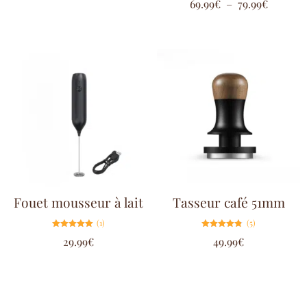
69.99
€
–
79.99
€
5.00
sur 5
Fouet mousseur à lait
Tasseur café 51mm
(1)
(5)
Note
Note
29.99
€
49.99
€
5.00
4.80
sur 5
sur 5