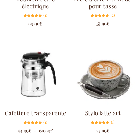
électrique
pour tasse
(1)
(2)
Note
Note
99.99
€
18.99
€
5.00
5.00
sur 5
sur 5
Cafetiere transparente
Stylo latte art
(1)
(1)
Note
Note
54.99
€
–
69.99
€
37.99
€
5.00
5.00
sur 5
sur 5