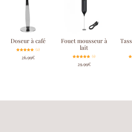
Doseur à café
Fouet mousseur à
Tass
lait
(2)
Note
(1)
26.99
€
5.00
sur 5
Note
29.99
€
5.00
sur 5