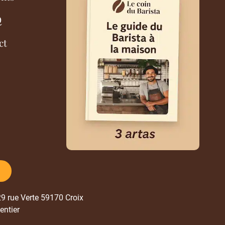
Q
ct
329 rue Verte 59170 Croix
entier