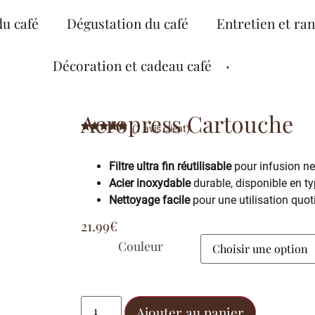
du café
Dégustation du café
Entretien et ra
Décoration et cadeau café
Aeropress Cartouche
(
1
avis client)
Noté
1
5.00
sur 5
basé sur
Filtre ultra fin réutilisable
pour infusion ne
notation
client
Acier inoxydable
durable, disponible en ty
Nettoyage facile
pour une utilisation quot
21.99
€
Couleur
Ajouter au panier