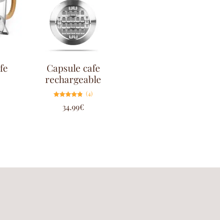
fe
Capsule cafe
rechargeable
(4)
Note
34.99
€
4.75
sur 5