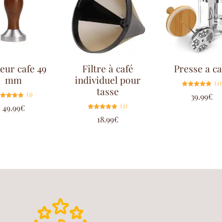
eur cafe 49
Filtre à café
Presse a ca
mm
individuel pour
(2)
tasse
Note
(1)
39.99
€
5.00
sur 5
Note
(2)
49.99
€
5.00
sur 5
Note
18.99
€
5.00
sur 5