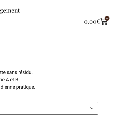
ngement
0
0.00
€
tte sans résidu.
pe A et B.
idienne pratique.