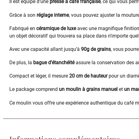
Il est équipé d’une
presse à café française
, ce qui vous per
Grâce à son
réglage interne
, vous pouvez ajuster la mouture
Fabriqué en
céramique de luxe
avec une magnifique finitio
un objet décoratif qui trouvera sa place dans n’importe quel
Avec une capacité allant jusqu’à
90g de grains
, vous pourr
De plus, la
bague d’étanchéité
assure la conservation des ar
Compact et léger, il mesure
20 cm de hauteur
pour un diamè
Le package comprend
un moulin à grains manuel
et
un man
Ce moulin vous offre une expérience authentique du café m
Informations complémentaires