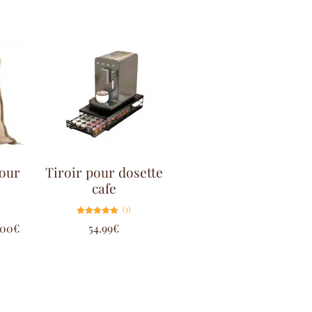
pour
Tiroir pour dosette
cafe
(1)
Note
.00
€
54.99
€
5.00
sur 5