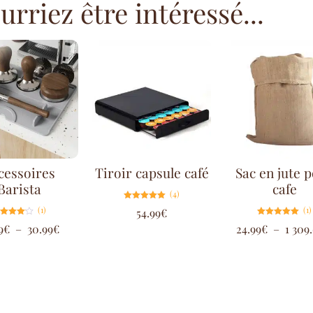
rriez être intéressé...
cessoires
Tiroir capsule café
Sac en jute 
Barista
cafe
(4)
Note
(1)
(1)
54.99
€
5.00
sur 5
Note
Note
9
€
–
30.99
€
24.99
€
–
1 309
4.00
5.00
sur 5
sur 5