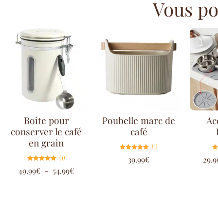
Vous pou
Boîte pour
Poubelle marc de
Ac
conserver le café
café
en grain
(1)
Note
(1)
39.99
€
29.9
5.00
sur 5
Note
49.99
€
–
54.99
€
5.00
sur 5