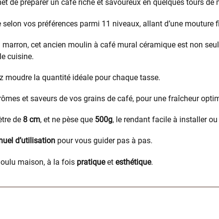
met de préparer un café riche et savoureux en quelques tours de 
 selon vos préférences parmi 11 niveaux, allant d’une mouture fi
n marron, cet ancien moulin à café mural céramique est non seu
le cuisine.
ez moudre la quantité idéale pour chaque tasse.
ômes et saveurs de vos grains de café, pour une fraîcheur optim
tre de
8 cm
, et ne pèse que
500g
, le rendant facile à installer 
uel d’utilisation
pour vous guider pas à pas.
oulu maison, à la fois
pratique
et
esthétique
.