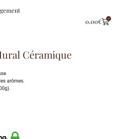
ngement
0
0.00
€
Mural Céramique
sse.
les arômes.
00g).