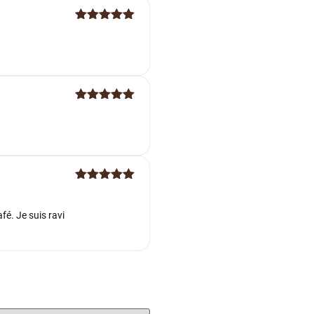
Note
5
sur
5
Note
5
sur
5
Note
5
sur
5
fé. Je suis ravi