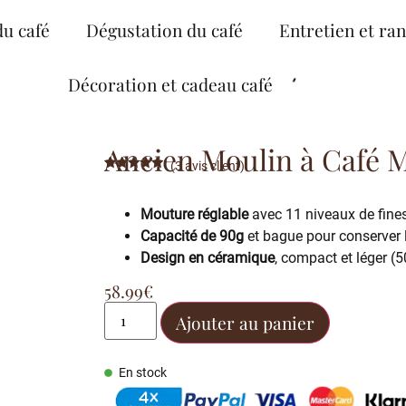
du café
Dégustation du café
Entretien et ra
Décoration et cadeau café
Ancien Moulin à Café 
(
3
avis client)
Noté
3
5.00
sur 5
basé sur
Mouture réglable
avec 11 niveaux de fine
notations
client
Capacité de 90g
et bague pour conserver 
Design en céramique
, compact et léger (5
58.99
€
Ajouter au panier
En stock