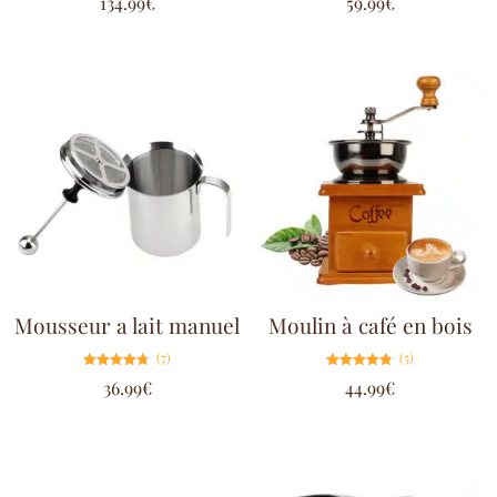
134.99
€
59.99
€
5.00
4.75
sur 5
sur 5
Mousseur a lait manuel
Moulin à café en bois
(7)
(5)
Note
Note
36.99
€
44.99
€
4.71
4.80
sur 5
sur 5