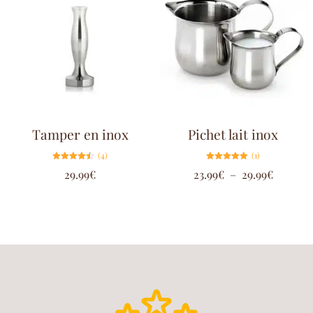
Tamper en inox
Pichet lait inox
(4)
(1)
Note
Note
29.99
€
23.99
€
–
29.99
€
4.50
5.00
sur 5
sur 5