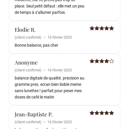
place. Seul petit défaut : elle met un peu
de temps à s’allumer parfois.
Elodie R.
Note
5
sur
(client confirmé)
–
16 février 2025
5
Bonne balance, pas cher
Anonyme
Note
4
(client confirmé)
–
16 février 2025
sur 5
balance digitale de qualité. precision au
gramme pres. ecran bien lisible meme
sans lunettes ! parfait pour peser mes
doses de café le matin
Jean-Baptiste P.
Note
5
sur
(client confirmé)
–
16 février 2025
5