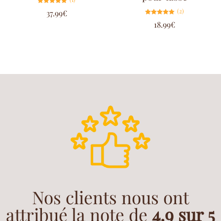
Note
(2)
37.99
€
5.00
sur 5
Note
18.99
€
5.00
sur 5
Nos clients nous ont
attribué la note de
4.9 sur 5