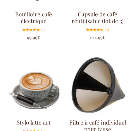
Bouilloire café
Capsule de café
électrique
réutilisable (lot de 3)
(1)
(5)
Note
Note
99.99
€
104.99
€
5.00
4.60
sur 5
sur 5
Stylo latte art
Filtre à café individuel
pour tasse
(1)