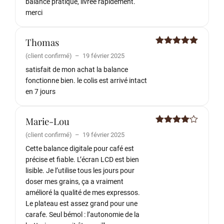
balance pratique, livrée rapidement.
merci
Thomas
Note
5
sur
(client confirmé)
–
19 février 2025
5
satisfait de mon achat la balance
fonctionne bien. le colis est arrivé intact
en 7 jours
Marie-Lou
Note
4
(client confirmé)
–
19 février 2025
sur 5
Cette balance digitale pour café est
précise et fiable. L’écran LCD est bien
lisible. Je l’utilise tous les jours pour
doser mes grains, ça a vraiment
amélioré la qualité de mes expressos.
Le plateau est assez grand pour une
carafe. Seul bémol : l’autonomie de la