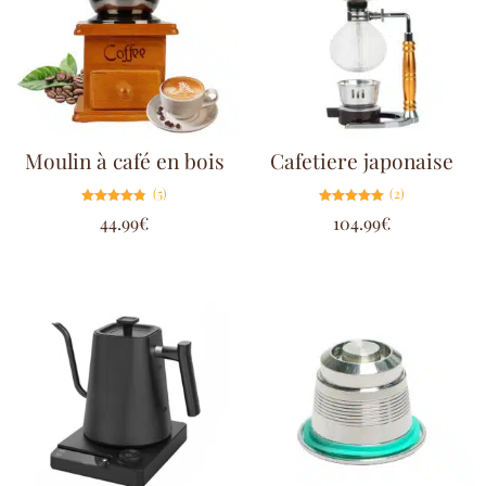
Moulin à café en bois
Cafetiere japonaise
(5)
(2)
Note
Note
44.99
€
104.99
€
4.80
5.00
sur 5
sur 5