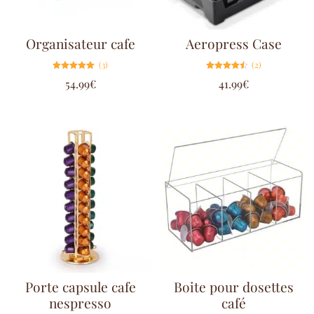
Organisateur cafe
Aeropress Case
(3)
(2)
Note
Note
54.99
€
41.99
€
5.00
4.50
sur 5
sur 5
Porte capsule cafe
Boite pour dosettes
nespresso
café