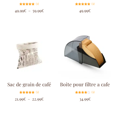
(1)
(1)
Note
Note
49.99
€
–
59.99
€
49.99
€
5.00
5.00
sur 5
sur 5
Sac de grain de café
Boite pour filtre a cafe
(1)
(1)
Note
Note
21.99
€
–
22.99
€
34.99
€
5.00
4.00
sur 5
sur 5