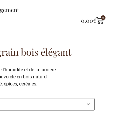
ngement
0
0.00
€
rain bois élégant
de l’humidité et de la lumière.
uvercle en bois naturel.
é, épices, céréales.