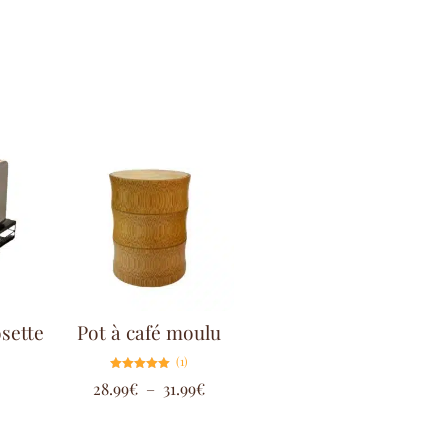
sette
Pot à café moulu
(1)
Note
28.99
€
–
31.99
€
5.00
sur 5