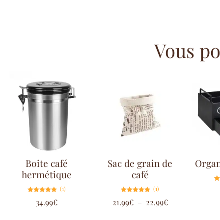
Vous pou
Boite café
Sac de grain de
Organ
hermétique
café
(1)
(1)
Note
Note
34.99
€
21.99
€
–
22.99
€
5.00
5.00
sur 5
sur 5