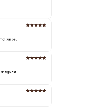
Note
5
sur
5
Note
5
sur
5
mol : un peu
Note
5
sur
5
e design est
Note
5
sur
5