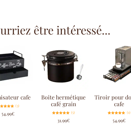
rriez être intéressé...
isateur cafe
Boite hermétique
Tiroir pour do
café grain
cafe
(3)
Note
(5)
(1)
54.99
€
5.00
sur 5
Note
Note
31.99
€
54.99
€
5.00
5.00
sur 5
sur 5