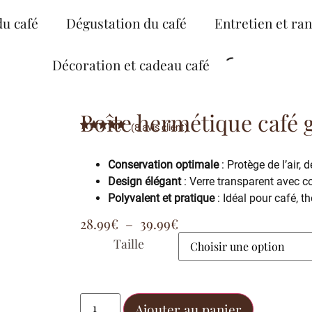
du café
Dégustation du café
Entretien et ra
Décoration et cadeau café
Boîte hermétique café g
(
8
avis client)
Noté
8
5.00
sur 5
basé sur
Conservation optimale
: Protège de l’air, 
notations
client
Design élégant
: Verre transparent avec co
Polyvalent et pratique
: Idéal pour café, th
28.99
€
–
39.99
€
Taille
Ajouter au panier