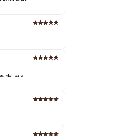
Note
5
sur
5
Note
5
sur
5
nce. Mon café
Note
5
sur
5