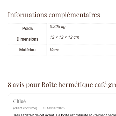
Informations complémentaires
0.205 kg
Poids
12 × 12 × 12 cm
Dimensions
Matériau
Verre
8 avis pour
Boîte hermétique café gr
Chloé
(client confirmé)
–
13 février 2025
Très satisfait de cet achat. La boîte est robuste et vraiment h