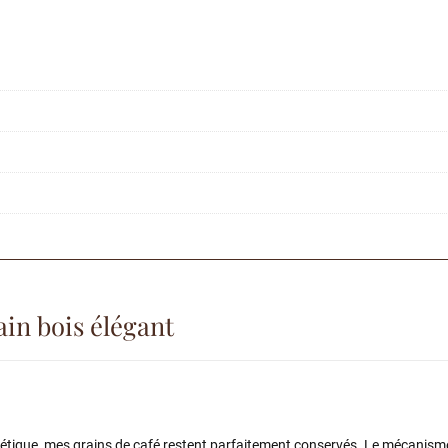
ain bois élégant
ermétique, mes grains de café restent parfaitement conservés. Le mécanis