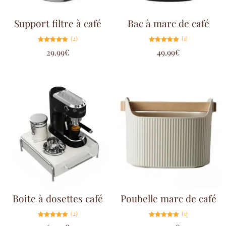
Support filtre à café
Bac à marc de café
(2)
(1)
Note
Note
29.99
€
49.99
€
5.00
5.00
sur 5
sur 5
Boite à dosettes café
Poubelle marc de café
(2)
(1)
Note
Note