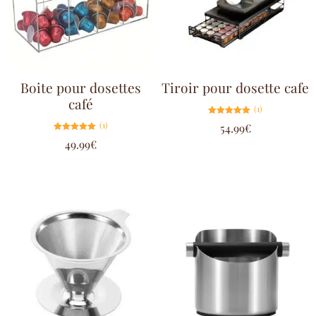
Boite pour dosettes
Tiroir pour dosette cafe
café
(1)
Note
(1)
54.99
€
5.00
sur 5
Note
49.99
€
5.00
sur 5