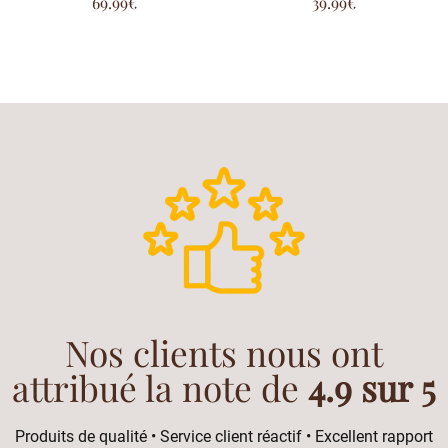
69.99
€
39.99
€
5.00
5.00
sur 5
sur 5
Nos clients nous ont
attribué la note de
4.9 sur 5
Produits de qualité • Service client réactif • Excellent rapport