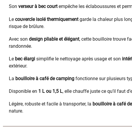
Son
verseur à bec court
empêche les éclaboussures et permet
Le
couvercle isolé thermiquement
garde la chaleur plus lon
risque de brûlure.
Avec son
design pliable et élégant
, cette bouilloire trouve
randonnée.
Le
bec élargi
simplifie le nettoyage après usage et son
intér
extérieur.
La
bouilloire à café de camping
fonctionne sur plusieurs ty
Disponible en
1 L ou 1,5 L
, elle chauffe juste ce qu’il faut
Légère, robuste et facile à transporter, la
bouilloire à café 
nature.