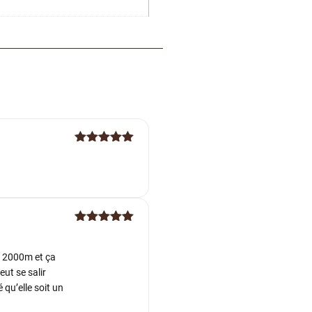
Note
5
sur
5
Note
5
sur
5
s 2000m et ça
eut se salir
 qu’elle soit un