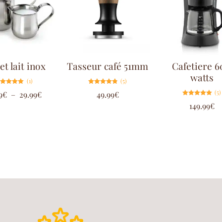
et lait inox
Tasseur café 51mm
Cafetiere 
watts
(1)
(5)
Note
Note
(5)
9
€
–
29.99
€
49.99
€
5.00
4.80
sur 5
sur 5
Note
149.99
€
5.00
sur 5