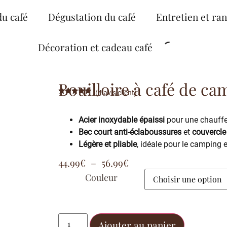
du café
Dégustation du café
Entretien et ra
Décoration et cadeau café
Bouilloire à café de ca
(
4
avis client)
Noté
4
5.00
sur 5
basé sur
Acier inoxydable épaissi
pour une chauffe 
notations
client
Bec court anti-éclaboussures
et
couvercle
Légère et pliable
, idéale pour le camping 
44.99
€
–
56.99
€
Couleur
Ajouter au panier