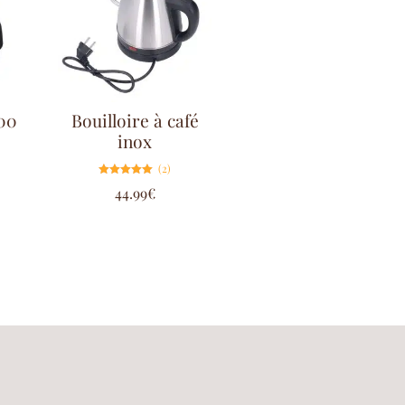
600
Bouilloire à café
inox
(2)
Note
44.99
€
5.00
sur 5