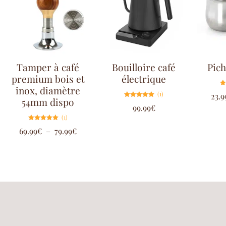
Tamper à café
Bouilloire café
Pich
premium bois et
électrique
inox, diamètre
(1)
23.9
54mm dispo
Note
99.99
€
5.00
sur 5
(1)
Note
69.99
€
–
79.99
€
5.00
sur 5