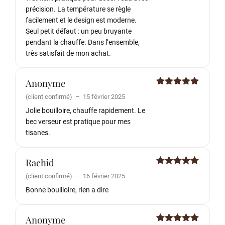
précision. La température se règle
facilement et le design est moderne.
Seul petit défaut : un peu bruyante
pendant la chauffe. Dans l’ensemble,
très satisfait de mon achat.
Anonyme
Note
5
sur
(client confirmé)
–
15 février 2025
5
Jolie bouilloire, chauffe rapidement. Le
bec verseur est pratique pour mes
tisanes.
Rachid
Note
5
sur
(client confirmé)
–
16 février 2025
5
Bonne bouilloire, rien a dire
Anonyme