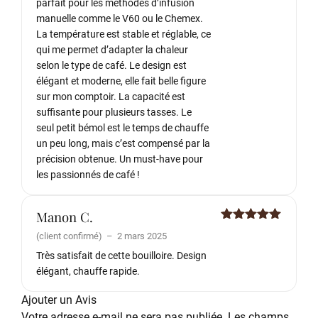
parfait pour les méthodes d’infusion
manuelle comme le V60 ou le Chemex.
La température est stable et réglable, ce
qui me permet d’adapter la chaleur
selon le type de café. Le design est
élégant et moderne, elle fait belle figure
sur mon comptoir. La capacité est
suffisante pour plusieurs tasses. Le
seul petit bémol est le temps de chauffe
un peu long, mais c’est compensé par la
précision obtenue. Un must-have pour
les passionnés de café !
Manon C.
Note
5
sur
(client confirmé)
–
2 mars 2025
5
Très satisfait de cette bouilloire. Design
élégant, chauffe rapide.
Ajouter un Avis
Votre adresse e-mail ne sera pas publiée.
Les champs