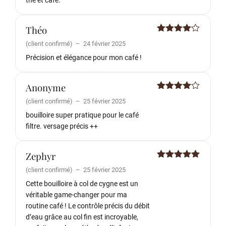
thé et café.
Théo
Note
4
(client confirmé)
–
24 février 2025
sur 5
Précision et élégance pour mon café !
Anonyme
Note
4
(client confirmé)
–
25 février 2025
sur 5
bouilloire super pratique pour le café
filtre. versage précis ++
Zephyr
Note
5
sur
(client confirmé)
–
25 février 2025
5
Cette bouilloire à col de cygne est un
véritable game-changer pour ma
routine café ! Le contrôle précis du débit
d’eau grâce au col fin est incroyable,