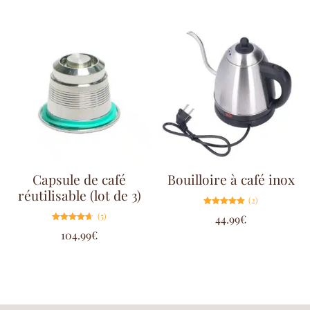
Capsule de café
Bouilloire à café inox
réutilisable (lot de 3)
(2)
Note
(5)
44.99
€
5.00
sur 5
Note
104.99
€
4.60
sur 5