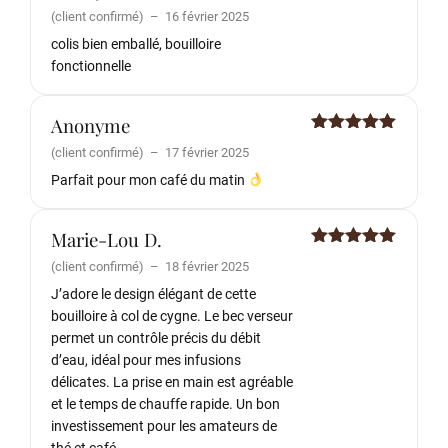
Note
5
sur
(client confirmé)
–
16 février 2025
5
colis bien emballé, bouilloire
fonctionnelle
Anonyme
Note
5
sur
(client confirmé)
–
17 février 2025
5
Parfait pour mon café du matin
Marie-Lou D.
Note
5
sur
(client confirmé)
–
18 février 2025
5
J’adore le design élégant de cette
bouilloire à col de cygne. Le bec verseur
permet un contrôle précis du débit
d’eau, idéal pour mes infusions
délicates. La prise en main est agréable
et le temps de chauffe rapide. Un bon
investissement pour les amateurs de