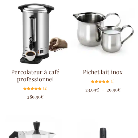
Percolateur à café
Pichet lait inox
professionnel
(1)
Note
(2)
23.99
€
–
29.99
€
5.00
sur 5
Note
289.99
€
5.00
sur 5