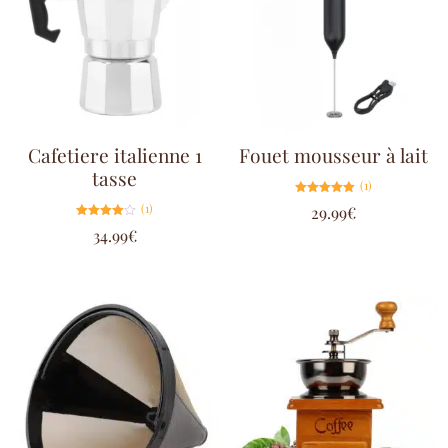
Cafetiere italienne 1
Fouet mousseur à lait
tasse
(1)
Note
(1)
29.99
€
5.00
sur 5
Note
34.99
€
4.00
sur 5