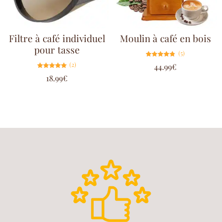
Filtre à café individuel
Moulin à café en bois
pour tasse
(5)
Note
(2)
44.99
€
4.80
sur 5
Note
18.99
€
5.00
sur 5