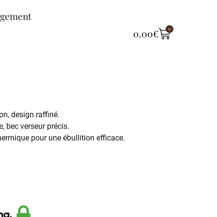
ngement
0
0.00
€
on, design raffiné.
e, bec verseur précis.
hermique pour une ébullition efficace.