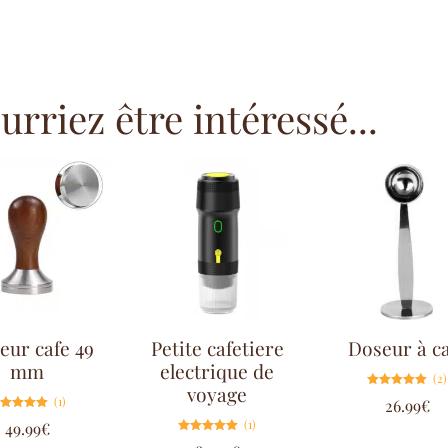
rriez être intéressé...
eur cafe 49
Petite cafetiere
Doseur à c
mm
electrique de
(2)
voyage
Note
(1)
26.99
€
5.00
sur 5
Note
(1)
49.99
€
5.00
sur 5
Note