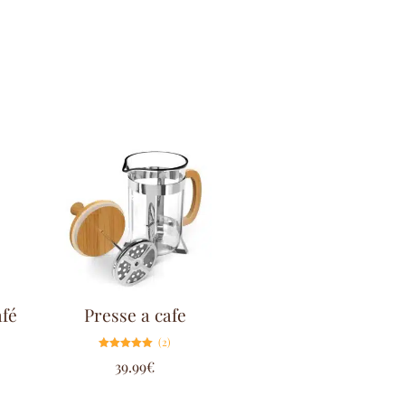
afé
Presse a cafe
(2)
Note
39.99
€
5.00
sur 5