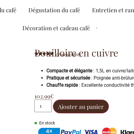
du café
Dégustation du café
Entretien et ra
Décoration et cadeau café
Bouilloire en cuivre
(
7
avis client)
Noté
7
4.71
sur 5
basé sur
Compacte et élégante
: 1,5L en cuivre/lait
notations
client
Pratique et sécurisée
: Poignée anti-brûlur
Chauffe rapide
: Excellente conductivité t
102.99
€
Ajouter au panier
En stock