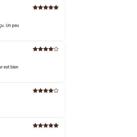
Note
5
sur
5
nçu. Un peu
Note
4
sur 5
ur est bien
Note
4
sur 5
Note
5
sur