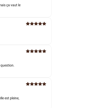
5
mais ça vaut le
Note
5
sur
5
Note
5
sur
5
e question.
Note
5
sur
5
le est pleine,