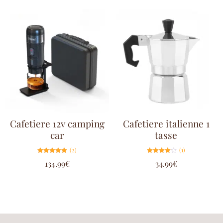
Cafetiere 12v camping
Cafetiere italienne 1
car
tasse
(2)
(1)
Note
Note
134.99
€
34.99
€
5.00
4.00
sur 5
sur 5