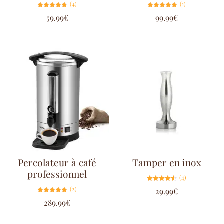
(4)
(1)
Note
Note
59.99
€
99.99
€
4.75
5.00
sur 5
sur 5
Percolateur à café
Tamper en inox
professionnel
(4)
Note
(2)
29.99
€
4.50
sur 5
Note
289.99
€
5.00
sur 5