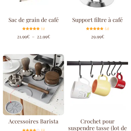
Sac de grain de café
Support filtre à café
(1)
(2)
Note
Note
21.99
€
–
22.99
€
29.99
€
5.00
5.00
sur 5
sur 5
Accessoires Barista
Crochet pour
suspendre tasse (lot de
(1)