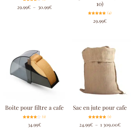
10)
Note
29.99
€
–
30.99
€
4.00
sur 5
(4)
Note
29.99
€
5.00
sur 5
Boite pour filtre a cafe
Sac en jute pour cafe
(1)
(1)
Note
Note
34.99
€
24.99
€
–
1 309.00
€
4.00
5.00
sur 5
sur 5