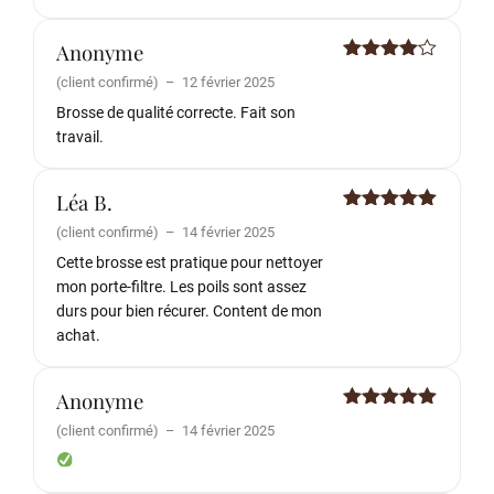
Anonyme
Note
4
(client confirmé)
–
12 février 2025
sur 5
Brosse de qualité correcte. Fait son
travail.
Léa B.
Note
5
sur
(client confirmé)
–
14 février 2025
5
Cette brosse est pratique pour nettoyer
mon porte-filtre. Les poils sont assez
durs pour bien récurer. Content de mon
achat.
Anonyme
Note
5
sur
(client confirmé)
–
14 février 2025
5