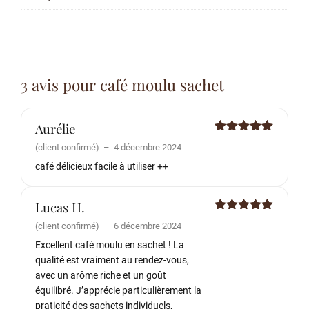
3 avis pour
café moulu sachet
Aurélie
Note
5
sur
(client confirmé)
–
4 décembre 2024
5
café délicieux facile à utiliser ++
Lucas H.
Note
5
sur
(client confirmé)
–
6 décembre 2024
5
Excellent café moulu en sachet ! La
qualité est vraiment au rendez-vous,
avec un arôme riche et un goût
équilibré. J’apprécie particulièrement la
praticité des sachets individuels,