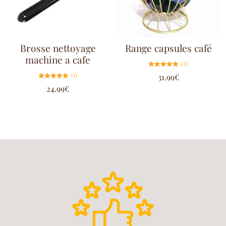
Brosse nettoyage
Range capsules café
machine a cafe
(2)
Note
(1)
31.99
€
5.00
sur 5
Note
24.99
€
5.00
sur 5