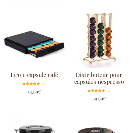
Tiroir capsule café
Distributeur pour
capsules nespresso
(4)
Note
(2)
54.99
€
5.00
sur 5
Note
39.99
€
5.00
sur 5