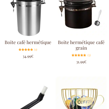
Boite café hermétique
Boite hermétique café
grain
(1)
Note
(5)
34.99
€
5.00
sur 5
Note
31.99
€
5.00
sur 5