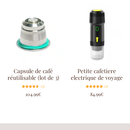
Capsule de café
Petite cafetiere
réutilisable (lot de 3)
electrique de voyage
(5)
(1)
Note
Note
104.99
€
84.99
€
4.60
5.00
sur 5
sur 5