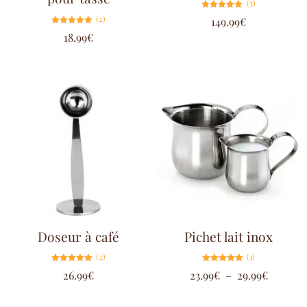
(5)
Note
(2)
149.99
€
5.00
sur 5
Note
18.99
€
5.00
sur 5
Doseur à café
Pichet lait inox
(2)
(1)
Note
Note
26.99
€
23.99
€
–
29.99
€
5.00
5.00
sur 5
sur 5