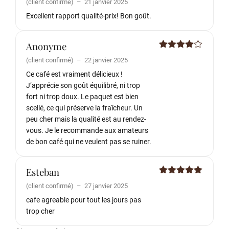
(client confirmé)
–
21 janvier 2025
5
Excellent rapport qualité-prix! Bon goût.
Anonyme
Note
4
(client confirmé)
–
22 janvier 2025
sur 5
Ce café est vraiment délicieux !
J’apprécie son goût équilibré, ni trop
fort ni trop doux. Le paquet est bien
scellé, ce qui préserve la fraîcheur. Un
peu cher mais la qualité est au rendez-
vous. Je le recommande aux amateurs
de bon café qui ne veulent pas se ruiner.
Esteban
Note
5
sur
(client confirmé)
–
27 janvier 2025
5
cafe agreable pour tout les jours pas
trop cher