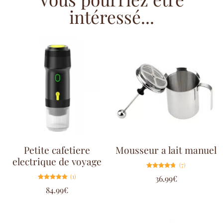
intéressé...
Petite cafetiere
Mousseur a lait manuel
electrique de voyage
(7)
Note
(1)
36.99
€
4.71
sur 5
Note
84.99
€
5.00
sur 5