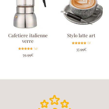
Cafetiere italienne
Stylo latte art
verre
(1)
Note
(4)
37.99
€
5.00
sur 5
Note
59.99
€
4.75
sur 5