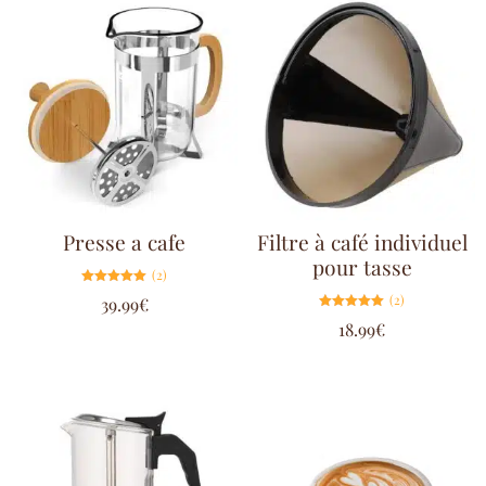
Presse a cafe
Filtre à café individuel
pour tasse
(2)
Note
(2)
39.99
€
5.00
sur 5
Note
18.99
€
5.00
sur 5