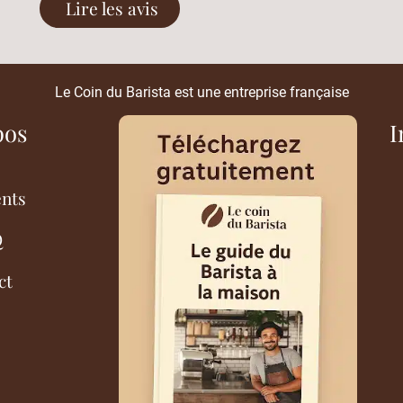
Lire les avis
Le Coin du Barista est une entreprise française
pos
I
ents
Q
ct