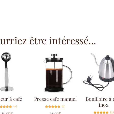
rriez être intéressé...
eur à café
Presse cafe manuel
Bouilloire à 
inox
(2)
(2)
Note
Note
(2)
26.99
€
34.99
€
5.00
5.00