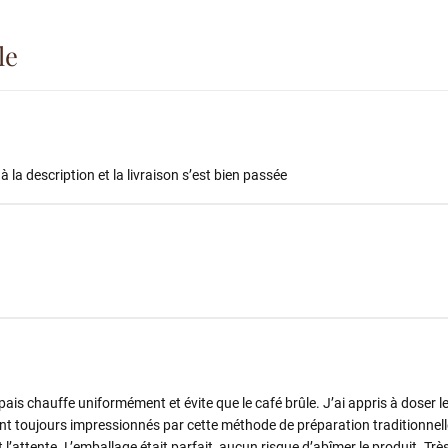
le
la description et la livraison s’est bien passée
 épais chauffe uniformément et évite que le café brûle. J’ai appris à doser l
nt toujours impressionnés par cette méthode de préparation traditionnelle
t l’attente. L’emballage était parfait, aucun risque d’abîmer le produit. Tr