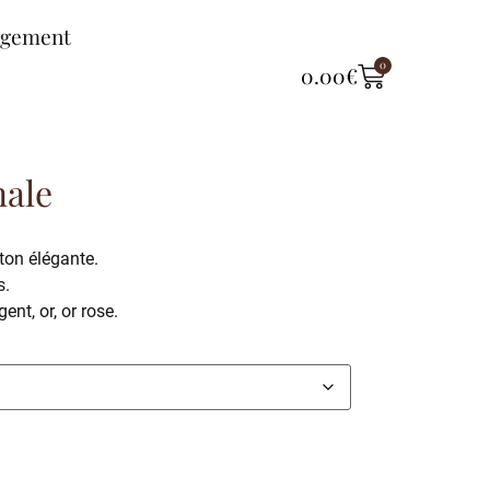
ngement
0
0.00
€
nale
ton élégante.
s.
ent, or, or rose.