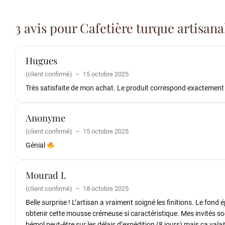
3 avis pour
Cafetière turque artisana
Hugues
(client confirmé)
–
15 octobre 2025
Très satisfaite de mon achat. Le produit correspond exactement à 
Anonyme
(client confirmé)
–
15 octobre 2025
Génial
Mourad I.
(client confirmé)
–
18 octobre 2025
Belle surprise ! L’artisan a vraiment soigné les finitions. Le fond
obtenir cette mousse crémeuse si caractéristique. Mes invités so
bémol peut-être sur les délais d’expédition (8 jours) mais ça valai