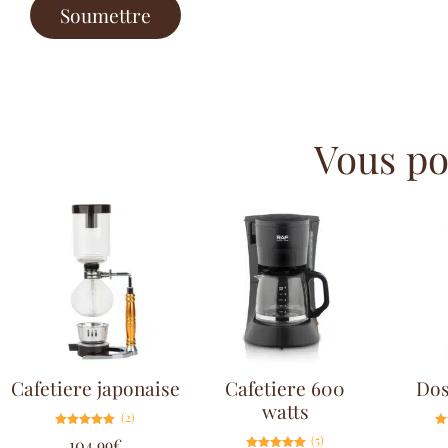
Vous pou
Cafetiere japonaise
Cafetiere 600
Dos
watts
(2)
Note
(5)
104.99
€
5.00