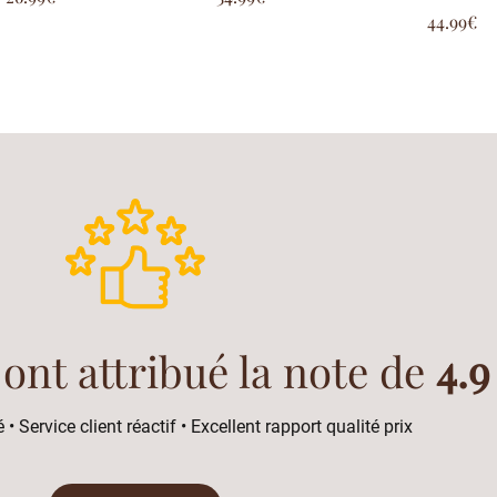
sur 5
sur 5
Note
44.99
€
5.00
sur 5
 ont attribué la note de
4.9
 • Service client réactif • Excellent rapport qualité prix