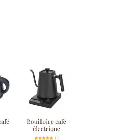
café
Bouilloire café
électrique
(1)