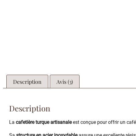
Description
Avis (3)
Description
La
cafetière turque artisanale
est conçue pour offrir un café
Sa
structure en acier inoxydable
assure une excellente résis