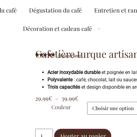
du café
Dégustation du café
Entretien et ra
Décoration et cadeau café
Cafetière turque artisa
(
3
avis client)
Noté
3
5.00
sur 5
basé sur
Acier inoxydable durable
et poignée en lai
notations
client
Polyvalente
: café, chocolat, lait ou sauce
Trois capacités
et design disponible en arg
29.99
€
–
39.99
€
Couleur
Ajouter au panier