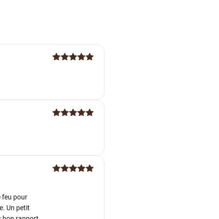
Note
5
sur
5
Note
5
sur
5
Note
5
sur
5
e feu pour
. Un petit
ès bon rapport