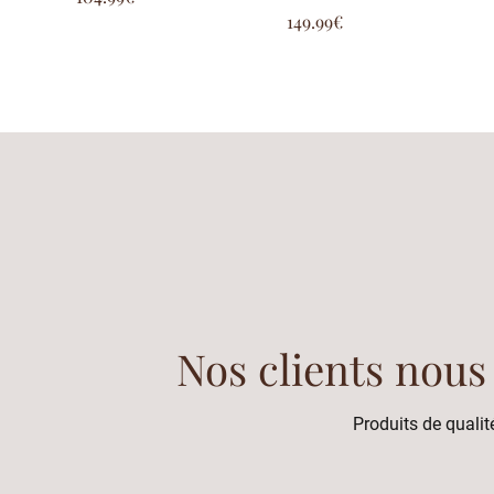
sur 5
Note
149.99
€
5.00
sur 5
Nos clients nous
Produits de qualité